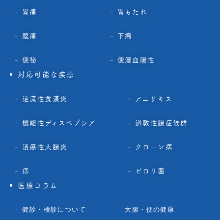
胃痛
胃もたれ
腹痛
下痢
便秘
便潜血陽性
対応可能な疾患
逆流性食道炎
アニサキス
機能性ディスペプシア
過敏性腸症候群
潰瘍性大腸炎
クローン病
痔
ピロリ菌
医療コラム
健診・検診について
大腸・便の健康